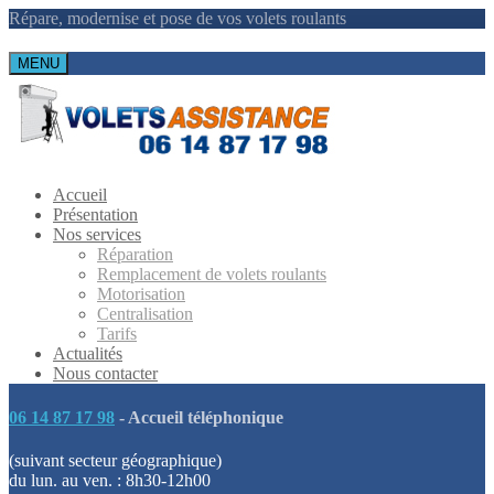
Répare, modernise et pose de vos volets roulants
MENU
Accueil
Présentation
Nos services
Réparation
Remplacement de volets roulants
Motorisation
Centralisation
Tarifs
Actualités
Nous contacter
06 14 87 17 98
- Accueil téléphonique
(suivant secteur géographique)
du lun. au ven. : 8h30-12h00