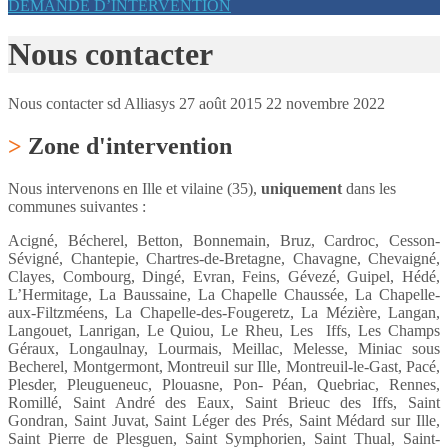
DEMANDE D’INTERVENTION
Nous contacter
Nous contacter
sd Alliasys
27 août 2015
22 novembre 2022
>
Zone d'intervention
Nous intervenons en Ille et vilaine (35),
uniquement
dans les
communes suivantes :
Acigné, Bécherel, Betton, Bonnemain, Bruz, Cardroc, Cesson-
Sévigné, Chantepie, Chartres-de-Bretagne, Chavagne, Chevaigné,
Clayes, Combourg, Dingé, Evran, Feins, Gévezé, Guipel, Hédé,
L’Hermitage, La Baussaine, La Chapelle Chaussée, La Chapelle-
aux-Filtzméens, La Chapelle-des-Fougeretz, La Mézière, Langan,
Langouet, Lanrigan, Le Quiou, Le Rheu, Les Iffs, Les Champs
Géraux, Longaulnay, Lourmais, Meillac, Melesse, Miniac sous
Becherel, Montgermont, Montreuil sur Ille, Montreuil-le-Gast, Pacé,
Plesder, Pleugueneuc, Plouasne, Pon- Péan, Quebriac, Rennes,
Romillé, Saint André des Eaux, Saint Brieuc des Iffs, Saint
Gondran, Saint Juvat, Saint Léger des Prés, Saint Médard sur Ille,
Saint Pierre de Plesguen, Saint Symphorien, Saint Thual, Saint-