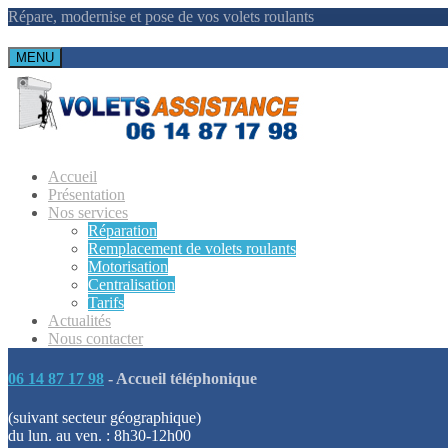
Répare, modernise et pose de vos volets roulants
MENU
Accueil
Présentation
Nos services
Réparation
Remplacement de volets roulants
Motorisation
Centralisation
Tarifs
Actualités
Nous contacter
06 14 87 17 98
- Accueil téléphonique
(suivant secteur géographique)
du lun. au ven. : 8h30-12h00