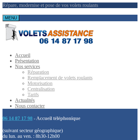
Répare, modernise et pose de vos volets roulants
MENU
Accueil
Présentation
Nos services
Réparation
Remplacement de volets roulants
Motorisation
Centralisation
Tarifs
Actualités
Nous contacter
06 14 87 17 98
- Accueil téléphonique
(suivant secteur géographique)
du lun. au ven. : 8h30-12h00