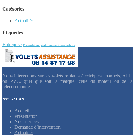
Catégories
Actualités
Étiquettes
Entreprise
Présentation
établissement secondaire
Nous intervenons sur les volets roulants électriques, manuels, ALU
ou PVC, quel que soit la marque, celle du moteur ou de la
télécommande.
NAVIGATION
Accueil
Présentation
Nos services
Demande d’intervention
Actualités